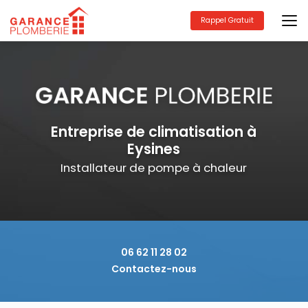
Aller
au
Rappel Gratuit
contenu
principal
Entreprise de climatisation à
Eysines
Installateur de pompe à chaleur
06 62 11 28 02
Contactez-nous