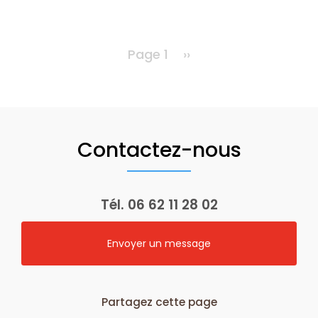
Page 1
Page
››
suivante
Contactez-nous
Tél.
06 62 11 28 02
Envoyer un message
Partagez cette page