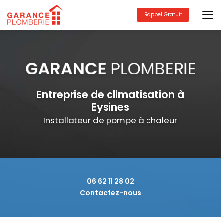
Aller
au
Rappel Gratuit
contenu
principal
Entreprise de climatisation à
Eysines
Installateur de pompe à chaleur
06 62 11 28 02
Contactez-nous