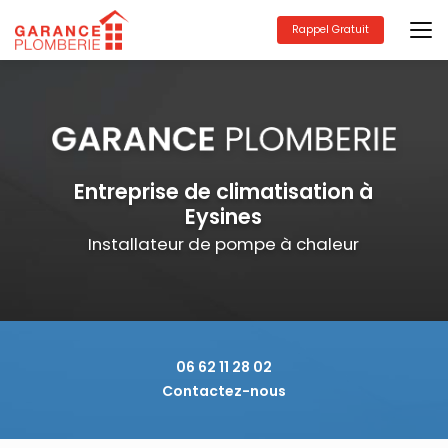
Aller
au
Rappel Gratuit
contenu
principal
Entreprise de climatisation à
Eysines
Installateur de pompe à chaleur
06 62 11 28 02
Contactez-nous