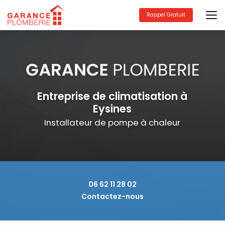
Aller
au
Rappel Gratuit
contenu
principal
Entreprise de climatisation à
Eysines
Installateur de pompe à chaleur
06 62 11 28 02
Contactez-nous