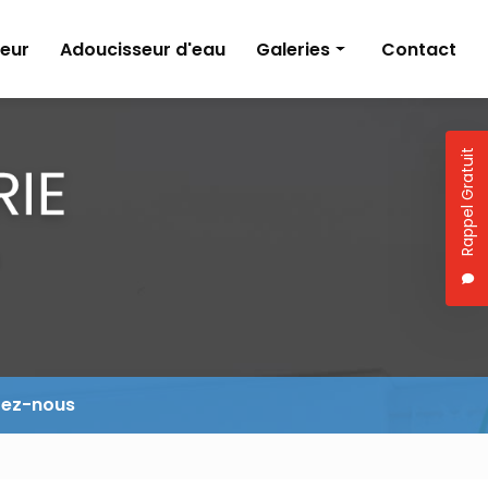
eur
Adoucisseur d'eau
Galeries
Contact
Climatisation
Création de salle de bains
Rappel Gratuit
Pompe à chaleur
Adoucisseur d'eau
tez-nous