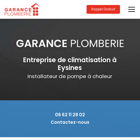
Aller
au
Rappel Gratuit
contenu
principal
Entreprise de climatisation à
Eysines
Installateur de pompe à chaleur
06 62 11 28 02
Contactez-nous