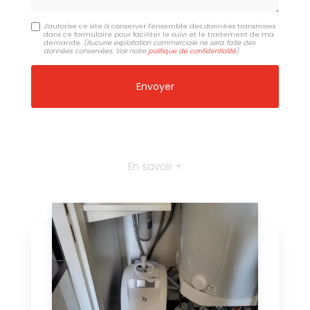
J'autorise ce site à conserver l'ensemble des données transmises
dans ce formulaire pour faciliter le suivi et le traitement de ma
demande.
(Aucune exploitation commerciale ne sera faite des
données conservées. Voir notre
politique de confidentialité
)
En savoir +