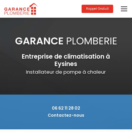
Aller
au
Rappel Gratuit
contenu
principal
Entreprise de climatisation à
Eysines
Installateur de pompe à chaleur
06 62 11 28 02
Contactez-nous