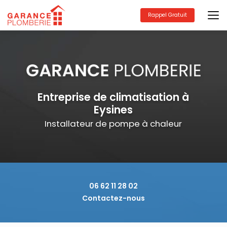
Aller
au
Rappel Gratuit
contenu
principal
Entreprise de climatisation à
Eysines
Installateur de pompe à chaleur
06 62 11 28 02
Contactez-nous