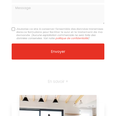
Message
J'autorise ce site à conserver l'ensemble des données transmises
dans ce formulaire pour faciliter le suivi et le traitement de ma
demande.
(Aucune exploitation commerciale ne sera faite des
données conservées. Voir notre
politique de confidentialité
)
En savoir +