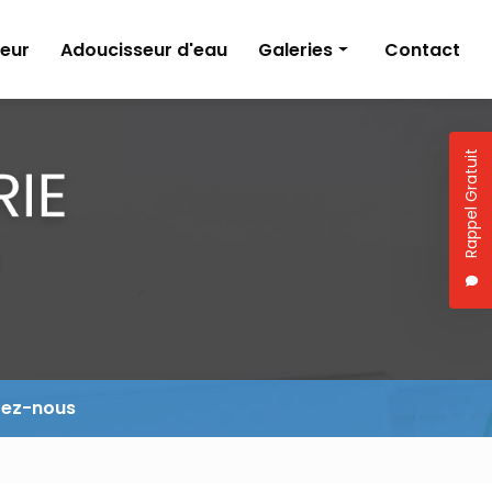
eur
Adoucisseur d'eau
Galeries
Contact
Climatisation
Création de salle de bains
Rappel Gratuit
Pompe à chaleur
Adoucisseur d'eau
tez-nous