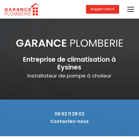
Aller
au
Rappel Gratuit
contenu
principal
Entreprise de climatisation à
Eysines
Installateur de pompe à chaleur
06 62 11 28 02
Contactez-nous