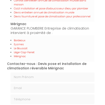
Contrat d'entretien annuel de climatisation murale dans
maison
Coût installation et pose d'adoucisseur d'eau par plombier
Devis entretien annuel de climatisation murale
Devis fourniture et pose de climatisation pour professionnel
Mérignac
GARANCE PLOMBERIE Entreprise de climatisation
intervient à proximité de :
Bordeaux
Eysines
Le Bouscat
Lège-Cap-Ferret
Mérignac
Contactez-nous : Devis pose et installation de
climatisation réversible Mérignac
Nom Prénom
Email
Téléphone