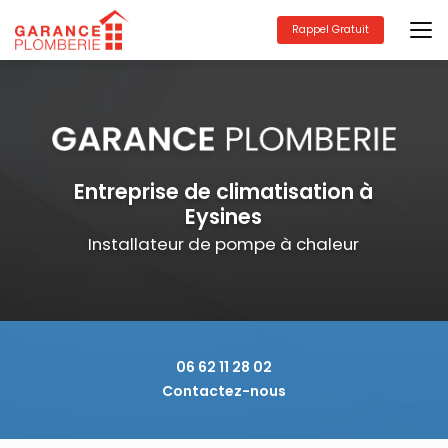
Aller
au
Rappel Gratuit
contenu
principal
Entreprise de climatisation à
Eysines
Installateur de pompe à chaleur
06 62 11 28 02
Contactez-nous