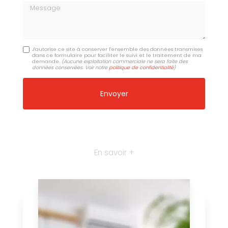
Message
J'autorise ce site à conserver l'ensemble des données transmises
dans ce formulaire pour faciliter le suivi et le traitement de ma
demande.
(Aucune exploitation commerciale ne sera faite des
données conservées. Voir notre
politique de confidentialité
)
En savoir +