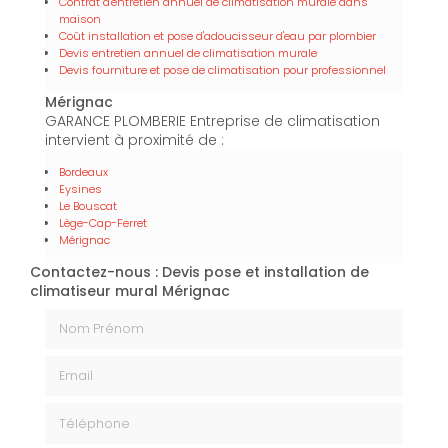
Contrat d'entretien annuel de climatisation murale dans
maison
Coût installation et pose d'adoucisseur d'eau par plombier
Devis entretien annuel de climatisation murale
Devis fourniture et pose de climatisation pour professionnel
Mérignac
GARANCE PLOMBERIE Entreprise de climatisation
intervient à proximité de :
Bordeaux
Eysines
Le Bouscat
Lège-Cap-Ferret
Mérignac
Contactez-nous : Devis pose et installation de
climatiseur mural Mérignac
Nom Prénom
Email
Téléphone