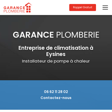
Aller
au
Rappel Gratuit
contenu
principal
Entreprise de climatisation à
Eysines
Installateur de pompe à chaleur
06 62 11 28 02
Contactez-nous