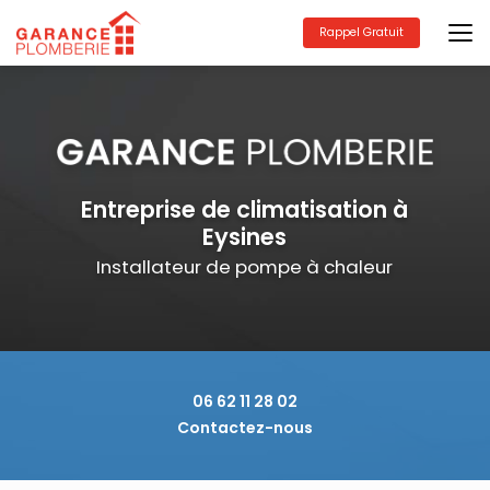
Aller
au
Rappel Gratuit
contenu
principal
Entreprise de climatisation à
Eysines
Installateur de pompe à chaleur
06 62 11 28 02
Contactez-nous