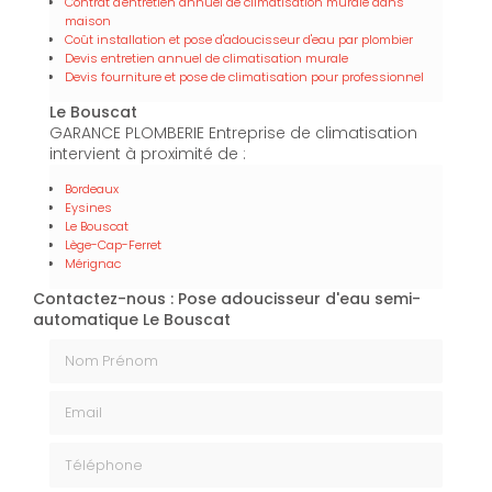
Contrat d'entretien annuel de climatisation murale dans
maison
Coût installation et pose d'adoucisseur d'eau par plombier
Devis entretien annuel de climatisation murale
Devis fourniture et pose de climatisation pour professionnel
Le Bouscat
GARANCE PLOMBERIE Entreprise de climatisation
intervient à proximité de :
Bordeaux
Eysines
Le Bouscat
Lège-Cap-Ferret
Mérignac
Contactez-nous : Pose adoucisseur d'eau semi-
automatique Le Bouscat
Nom Prénom
Email
Téléphone