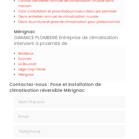
Contrat d'entretien annuel de climatisation murale dans
maison
Coût installation et pose d'adoucisseur d'eau par plombier
Devis entretien annuel de climatisation murale
Devis fourniture et pose de climatisation pour professionnel
Mérignac
GARANCE PLOMBERIE Entreprise de climatisation
intervient à proximité de :
Bordeaux
Eysines
Le Bouscat
Lège-Cap-Ferret
Mérignac
Contactez-nous : Pose et installation de
climatisation réversible Mérignac
Nom Prénom
Email
Téléphone