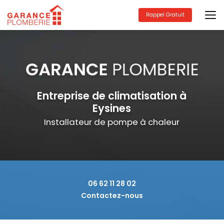
Aller
au
Rappel Gratuit
contenu
principal
Entreprise de climatisation à
Eysines
Installateur de pompe à chaleur
06 62 11 28 02
Contactez-nous