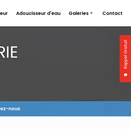
eur
Adoucisseur d'eau
Galeries
Contact
Climatisation
Création de salle de bains
Rappel Gratuit
Pompe à chaleur
Adoucisseur d'eau
tez-nous