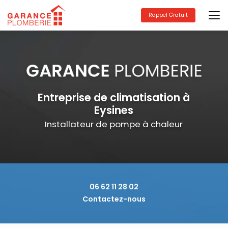
Aller
au
Rappel Gratuit
contenu
principal
Entreprise de climatisation à
Eysines
Installateur de pompe à chaleur
06 62 11 28 02
Contactez-nous