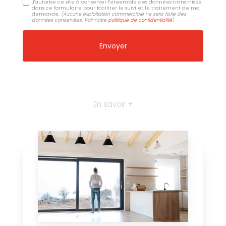
J'autorise ce site à conserver l'ensemble des données transmises
dans ce formulaire pour faciliter le suivi et le traitement de ma
demande.
(Aucune exploitation commerciale ne sera faite des
données conservées. Voir notre
politique de confidentialité
)
En savoir +