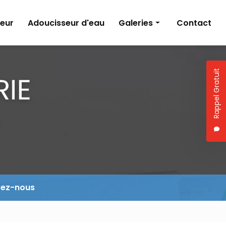
eur
Adoucisseur d'eau
Galeries
Contact
Climatisation
Création de salle de bains
Rappel Gratuit
Pompe à chaleur
Adoucisseur d'eau
tez-nous