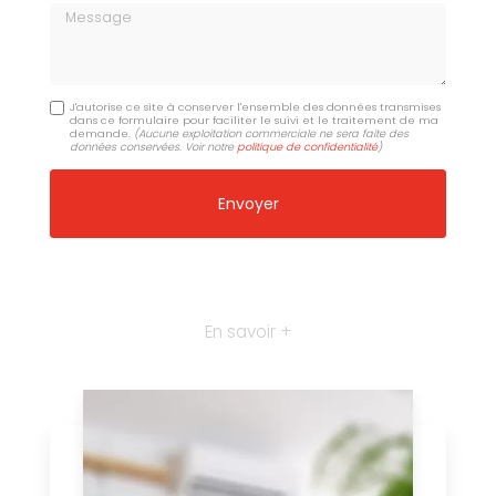
Message
J'autorise ce site à conserver l'ensemble des données transmises
dans ce formulaire pour faciliter le suivi et le traitement de ma
demande.
(Aucune exploitation commerciale ne sera faite des
données conservées. Voir notre
politique de confidentialité
)
En savoir +