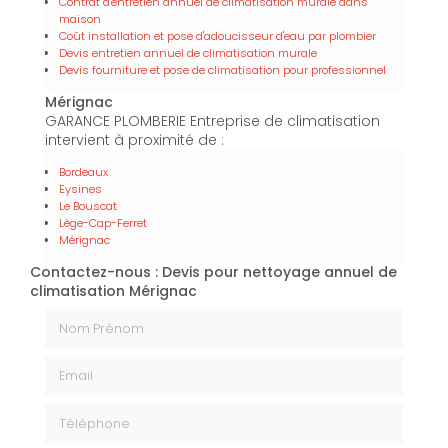
Contrat d'entretien annuel de climatisation murale dans
maison
Coût installation et pose d'adoucisseur d'eau par plombier
Devis entretien annuel de climatisation murale
Devis fourniture et pose de climatisation pour professionnel
Mérignac
GARANCE PLOMBERIE Entreprise de climatisation
intervient à proximité de :
Bordeaux
Eysines
Le Bouscat
Lège-Cap-Ferret
Mérignac
Contactez-nous : Devis pour nettoyage annuel de
climatisation Mérignac
Nom Prénom
Email
Téléphone