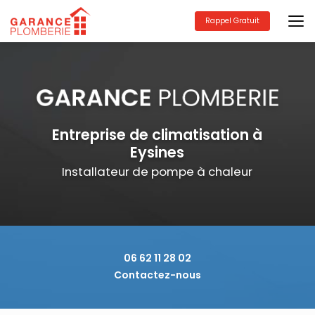
Aller
au
Rappel Gratuit
contenu
principal
Entreprise de climatisation à
Eysines
Installateur de pompe à chaleur
06 62 11 28 02
Contactez-nous