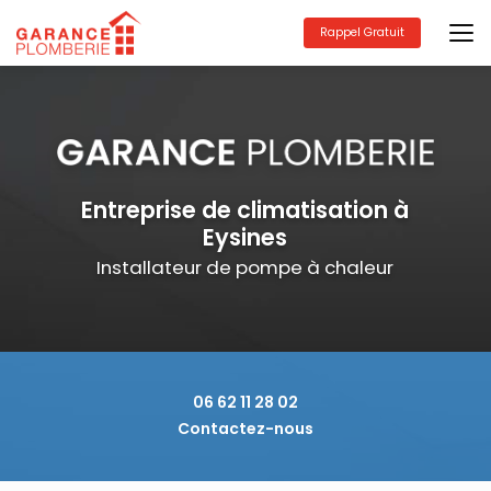
Aller
au
Rappel Gratuit
contenu
principal
Entreprise de climatisation à
Eysines
Installateur de pompe à chaleur
06 62 11 28 02
Contactez-nous