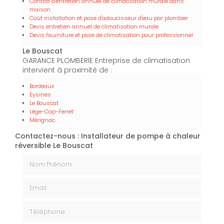
Contrat d'entretien annuel de climatisation murale dans
maison
Coût installation et pose d'adoucisseur d'eau par plombier
Devis entretien annuel de climatisation murale
Devis fourniture et pose de climatisation pour professionnel
Le Bouscat
GARANCE PLOMBERIE Entreprise de climatisation
intervient à proximité de :
Bordeaux
Eysines
Le Bouscat
Lège-Cap-Ferret
Mérignac
Contactez-nous : Installateur de pompe à chaleur
réversible Le Bouscat
Nom Prénom
Email
Téléphone