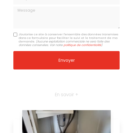
Message
J'autorise ce site à conserver l'ensemble des données transmises
dans ce formulaire pour faciliter le suivi et le traitement de ma
demande.
(Aucune exploitation commerciale ne sera faite des
données conservées. Voir notre
politique de confidentialité
)
En savoir +