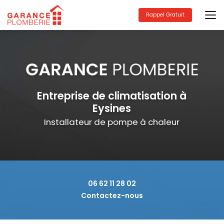
Aller
au
Rappel Gratuit
contenu
principal
Entreprise de climatisation à
Eysines
Installateur de pompe à chaleur
06 62 11 28 02
Contactez-nous